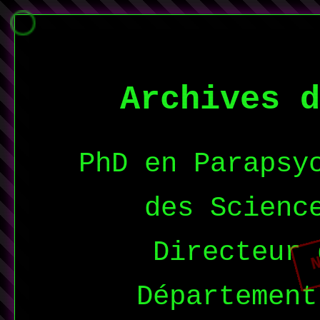
Archives d
PhD en Parapsy
des Scienc
N
Directeur 
Département